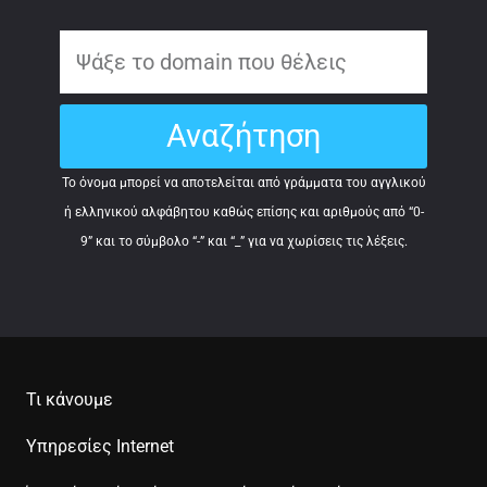
d
o
m
Αναζήτηση
a
i
Το όνομα μπορεί να αποτελείται από γράμματα του αγγλικού
n
ή ελληνικού αλφάβητου καθώς επίσης και αριθμούς από “0-
9” και το σύμβολο “-” και “_” για να χωρίσεις τις λέξεις.
Τι κάνουμε
Υπηρεσίες Internet