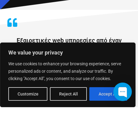
Εξαιρετικές web υπηρεσίες από έναν
πραγματικό επαγγελματία του είδους. Η
We value your privacy
συνέπεια, η ταχύτητα και η βαθιά γνώση
We use cookies to enhance your browsing experience, serve
του αντικειμένου, μου άφησαν τις
personalized ads or content, and analyze our traffic. By
καλύτερες εντυπώσεις. Θα σύστηνα
clicking "Accept All", you consent to our use of cookies.
ανεπιφύλακτα την EnterTheWeb σε
οποιονδήποτε βρίσκεται σε αναζήτηση
Customize
Reject All
Accept All
παρόχου υπηρεσιών διαδικτύου.
NICK FESSAS