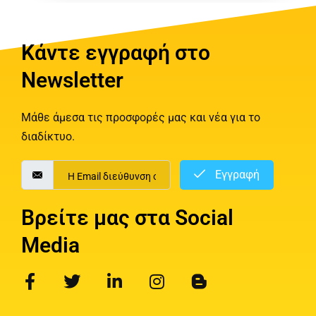
Κάντε εγγραφή στο
Newsletter
Μάθε άμεσα τις προσφορές μας και νέα για το
διαδίκτυο.
Εγγραφή
Βρείτε μας στα Social
Media
F
T
L
I
B
a
w
i
n
l
c
i
n
s
o