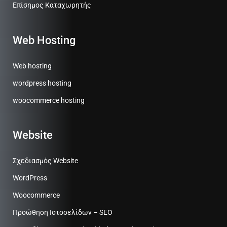
Επίσημος Καταχωρητής
Web Hosting
Web hosting
wordpress hosting
woocommerce hosting
Website
Σχεδιασμός Website
WordPress
Woocommerce
Προώθηση Ιστοσελίδων – SEO