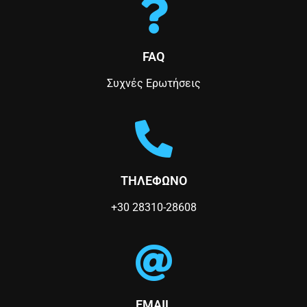
-
-
m
b
f
i
n
FAQ
Συχνές Ερωτήσεις
ΤΗΛΕΦΩΝΟ
+30 28310-28608
EMAIL