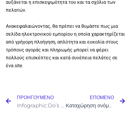
αυξάνεται η επισκεψιμότητα του και τα σχόλια των
πελατών.
Ανακεφαλαιώνοντας, θα πρέπει να θυμάστε πως μια
σελίδα ηλεκτρονικού εμπορίου η οποία χαρακτηρίζεται
από γρήγορη πλοήγηση, απλότητα και ευκολία στους
τρόπους αγοράς και πληρωμής μπορεί να φέρει
πολλούς επισκέπτες και κατά συνέπεια πελάτες σε
ένα site.
Prev
Ne
ΠΡΟΗΓΟΎΜΕΝΟ
ΕΠΌΜΕΝΟ
Infographic:Do’s and Don’ts of Social Media for Business
Καταχώρηση ονόματος στο internet