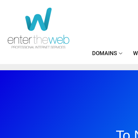
Μετάβαση
στο
περιεχόμενο
DOMAINS
W
Το 