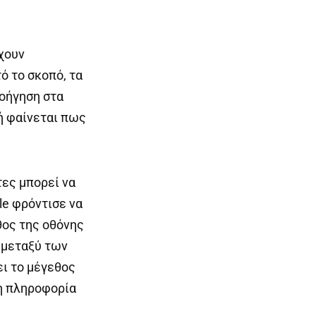
χουν
ό το σκοπό, τα
λοήγηση στα
ή φαίνεται πως
τες μπορεί να
le φρόντισε να
θος της οθόνης
α μεταξύ των
ει το μέγεθος
ση πληροφορία