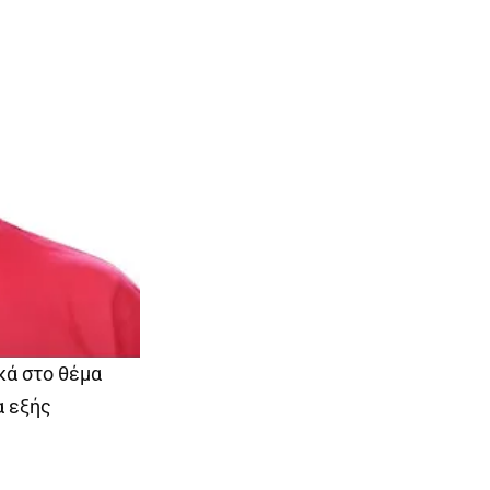
κά στο θέμα
α εξής