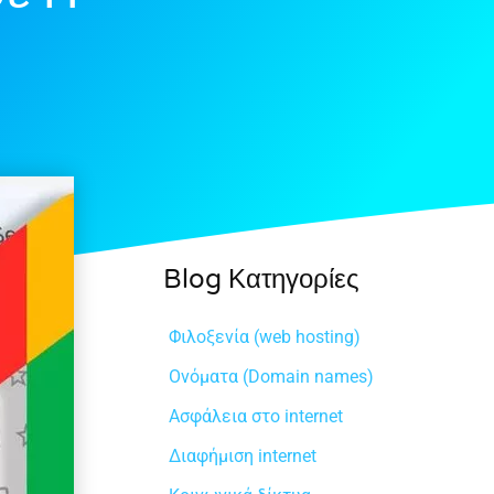
Blog Κατηγορίες
Φιλοξενία (web hosting)
Ονόματα (Domain names)
Ασφάλεια στο internet
Διαφήμιση internet