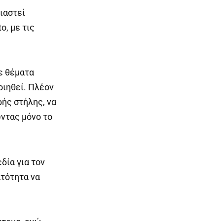
ιαστεί
, με τις
ε θέματα
οιηθεί. Πλέον
ής στήλης, να
ώντας μόνο το
δία για τον
ατότητα να