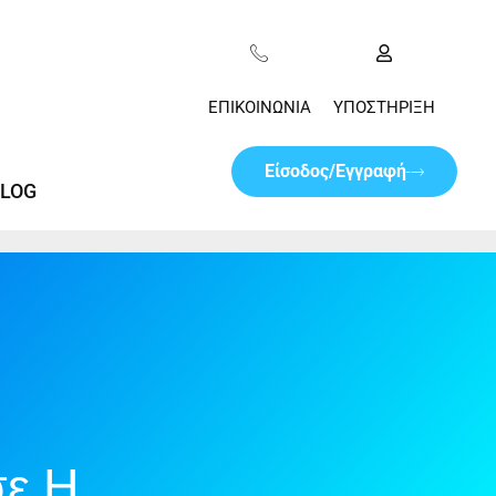
ΕΠΙΚΟΙΝΩΝΊΑ
ΥΠΟΣΤΉΡΙΞΗ
Είσοδος/Εγγραφή
LOG
σε Η