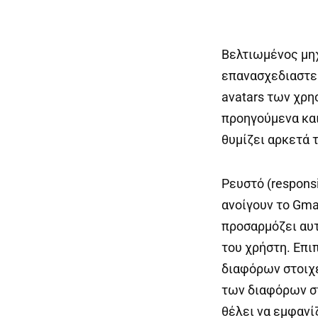
Βελτιωμένος μηχ
επανασχεδιαστεί
avatars των χρη
προηγούμενα και
θυμίζει αρκετά 
Ρευστό (respons
ανοίγουν το Gma
προσαρμόζει αυτ
του χρήστη. Επι
διαφόρων στοιχε
των διαφόρων στ
θέλει να εμφανί