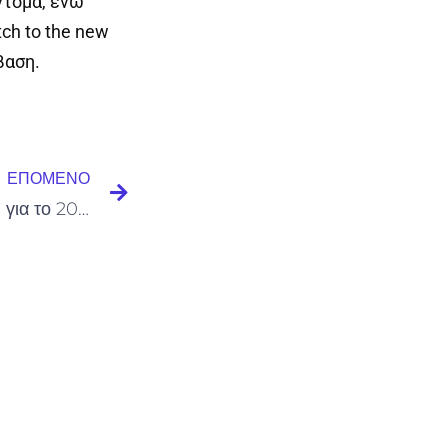
ντομα, ενώ
ch to the new
βαση.
Next
ΕΠΌΜΕΝΟ
15 Top WordPress Plugins για το 2011