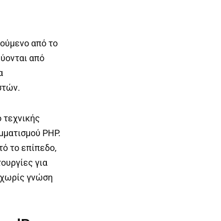
θούμενο από το
εύονται από
α
στών.
ο τεχνικής
μματισμού PHP.
τό το επίπεδο,
τουργίες για
 χωρίς γνώση