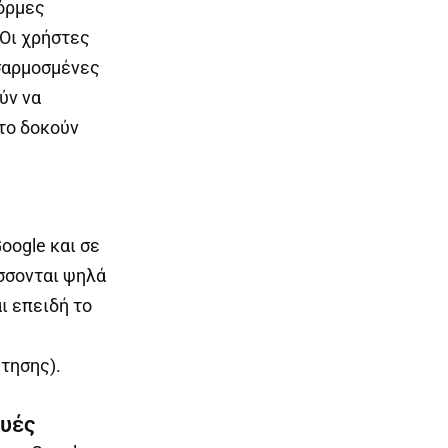
φόρμες
 Οι χρήστες
σαρμοσμένες
ύν να
το δοκούν
oogle και σε
σσονται ψηλά
ι επειδή το
τησης).
ευές