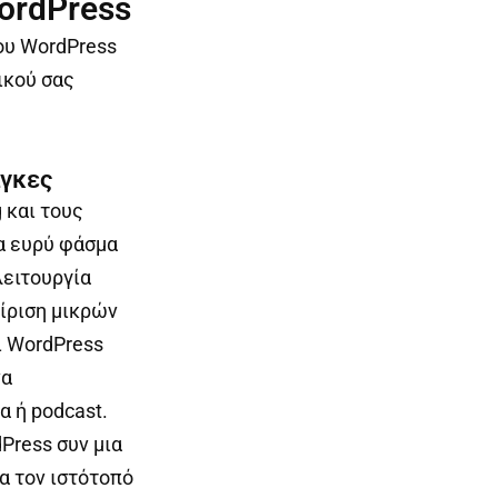
ordPress
ου WordPress
ικού σας
άγκες
 και τους
α ευρύ φάσμα
λειτουργία
ίριση μικρών
ι WordPress
να
α ή podcast.
dPress συν μια
α τον ιστότοπό