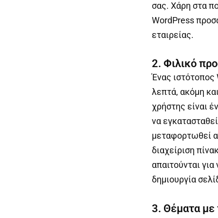
σας. Χάρη στα π
WordPress προσα
εταιρείας.
2. Φιλικό πρ
Ένας ιστότοπος 
λεπτά, ακόμη κα
χρήστης είναι έ
να εγκατασταθεί
μεταφορτωθεί απ
διαχείριση πίνα
απαιτούνται για
δημιουργία σελ
3. Θέματα με