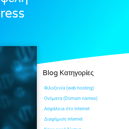
ress
Blog Κατηγορίες
Φιλοξενία (web hosting)
Ονόματα (Domain names)
Ασφάλεια στο internet
Διαφήμιση internet