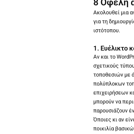
8 Οφέλη 
Ακολουθεί μια α
για τη δημιουργ
ιστότοπου.
1. Ευέλικτο 
Αν και το WordPr
σχετικούς τύπο
τοποθεσιών με ά
πολύπλοκων τοπο
επιχειρήσεων κα
μπορούν να περι
παρουσιάζουν ένα
Όποιες κι αν είν
ποικιλία βασικώ