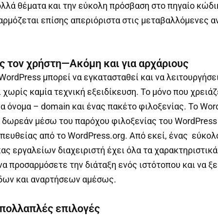
ολλά θέματα και την εύκολη πρόσβαση στο πηγαίο κώδικ
ρμόζεται επίσης απεριόριστα στις μεταβαλλόμενες α
ος τον χρήστη—Ακόμη και για αρχάριους
WordPress μπορεί να εγκατασταθεί και να λειτουργήσει
ι χωρίς καμία τεχνική εξειδίκευση. Το μόνο που χρειάζ
να όνομα – domain και ένας πακέτο φιλοξενίας. Το Wor
 δωρεάν μέσω του παρόχου φιλοξενίας του WordPress 
ευθείας από το WordPress.org. Από εκεί, ένας εύκολ
κας εργαλείων διαχειριστή έχει όλα τα χαρακτηριστικά
 να προσαρμόσετε την διάταξη ενός ιστότοπου και να ξ
ίδων και αναρτήσεων αμέσως.
 πολλαπλές επιλογές