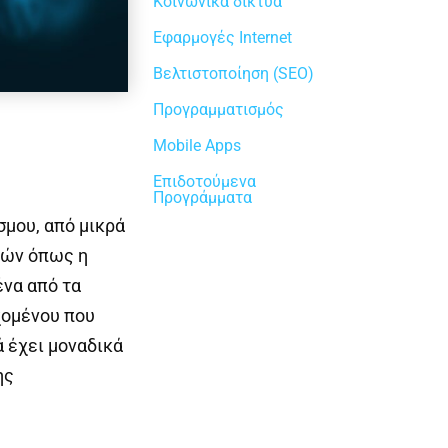
Κοινωνικά δίκτυα
Εφαρμογές Internet
Βελτιστοποίηση (SEO)
Προγραμματισμός
Mobile Apps
Επιδοτούμενα
Προγράμματα
σμου, από μικρά
ιών όπως η
ένα από τα
χομένου που
 έχει μοναδικά
ης