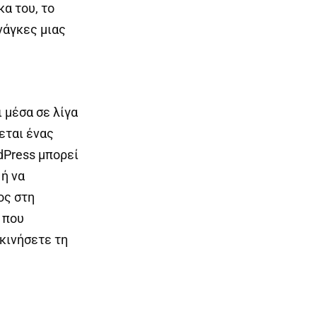
α του, το
νάγκες μιας
 μέσα σε λίγα
εται ένας
dPress μπορεί
ή να
ος στη
 που
εκινήσετε τη