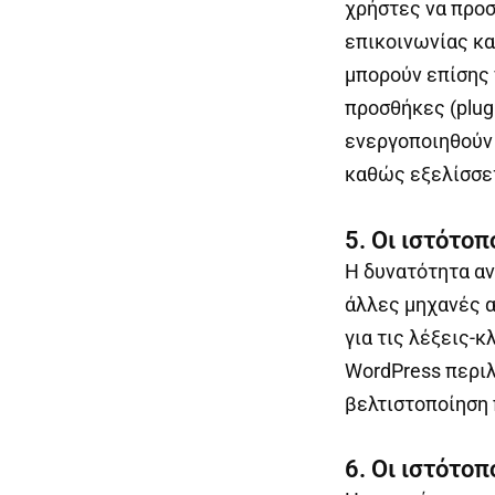
χρήστες να προσ
επικοινωνίας κα
μπορούν επίσης
προσθήκες (plug
ενεργοποιηθούν 
καθώς εξελίσσετ
5. Οι ιστότο
Η δυνατότητα αν
άλλες μηχανές α
για τις λέξεις-
WordPress περιλ
βελτιστοποίηση 
6. Οι ιστότοπ