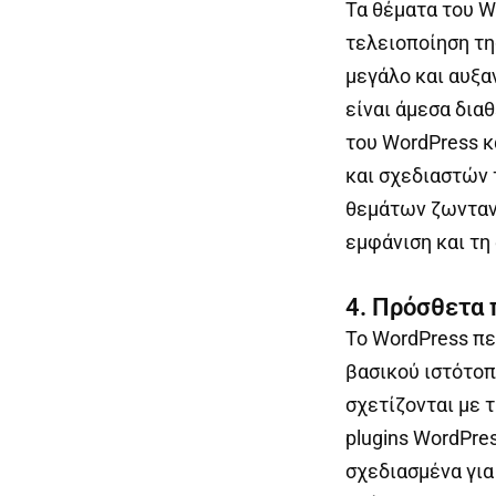
Τα θέματα του W
τελειοποίηση τη
μεγάλο και αυξα
είναι άμεσα δια
του WordPress κ
και σχεδιαστών 
θεμάτων ζωντανά
εμφάνιση και τη
4. Πρόσθετα 
Το WordPress πε
βασικού ιστότοπ
σχετίζονται με 
plugins WordPr
σχεδιασμένα γι