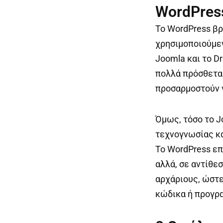
WordPres
Το WordPress βρ
χρησιμοποιούμεν
Joomla και το D
πολλά πρόσθετα 
προσαρμοστούν γ
Όμως, τόσο το J
τεχνογνωσίας κα
Το WordPress επ
αλλά, σε αντίθεσ
αρχάριους, ώστε
κώδικα ή προγρ