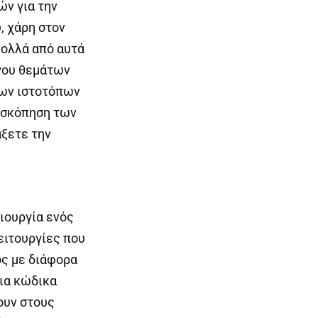
ών για την
, χάρη στον
Πολλά από αυτά
όγου θεμάτων
ρων ιστοτόπων
πισκόπηση των
άξετε την
μιουργία ενός
ειτουργίες που
ος με διάφορα
ια κώδικα
ουν στους