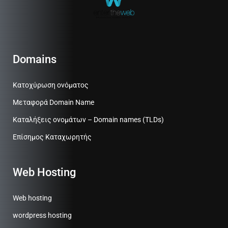
Domains
Κατοχύρωση ονόματος
Μεταφορά Domain Name
Καταλήξεις ονομάτων – Domain names (TLDs)
Επίσημος Καταχωρητής
Web Hosting
Web hosting
wordpress hosting