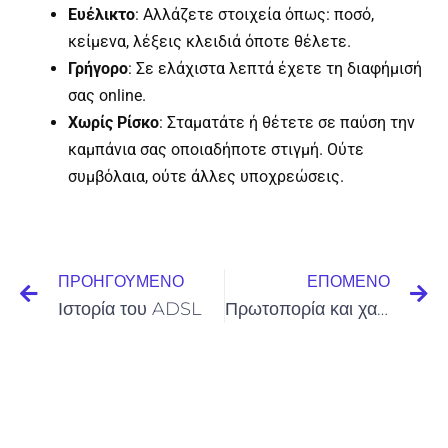
Ευέλικτο
: Αλλάζετε στοιχεία όπως: ποσό,
κείμενα, λέξεις κλειδιά όποτε θέλετε.
Γρήγορο
: Σε ελάχιστα λεπτά έχετε τη διαφήμισή
σας online.
Χωρίς Ρίσκο
: Σταματάτε ή θέτετε σε παύση την
καμπάνια σας οποιαδήποτε στιγμή. Ούτε
συμβόλαια, ούτε άλλες υποχρεώσεις.
Prev
Ne
ΠΡΟΗΓΟΎΜΕΝΟ
ΕΠΌΜΕΝΟ
Ιστορία του ADSL
Πρωτοπορία και χαλάρωση στα γραφεία της Google στο Λονδίνο