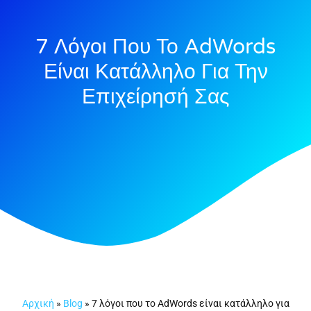
7 Λόγοι Που Το AdWords
Είναι Κατάλληλο Για Την
Επιχείρησή Σας
Αρχική
»
Blog
»
7 λόγοι που το AdWords είναι κατάλληλο για