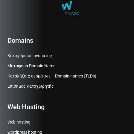
Domains
Κατοχύρωση ονόματος
Μεταφορά Domain Name
Καταλήξεις ονομάτων – Domain names (TLDs)
Επίσημος Καταχωρητής
Web Hosting
Web hosting
wordpress hosting