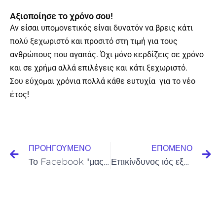
Αξιοποίησε το χρόνο σου!
Αν είσαι υπομονετικός είναι δυνατόν να βρεις κάτι
πολύ ξεχωριστό και προσιτό στη τιμή για τους
ανθρώπους που αγαπάς. Όχι μόνο κερδίζεις σε χρόνο
και σε χρήμα αλλά επιλέγεις και κάτι ξεχωριστό.
Σου εύχομαι χρόνια πολλά κάθε ευτυχία για το νέο
έτος!
Prev
Ne
ΠΡΟΗΓΟΎΜΕΝΟ
ΕΠΌΜΕΝΟ
Το Facebook "μας δοκιμάζει" και εμείς χορεύουμε….
Επικίνδυνος ιός εξαπλώνεται στο Twitter