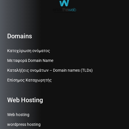
Domains
Κατοχύρωση ονόματος
Μεταφορά Domain Name
Καταλήξεις ονομάτων – Domain names (TLDs)
Επίσημος Καταχωρητής
Web Hosting
Web hosting
wordpress hosting