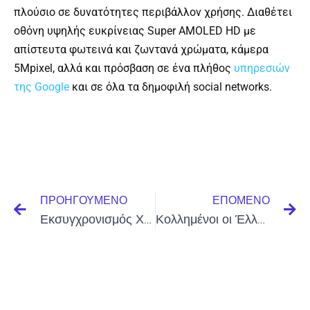
πλούσιο σε δυνατότητες περιβάλλον χρήσης. Διαθέτει
οθόνη υψηλής ευκρίνειας Super AMOLED HD με
απίστευτα φωτεινά και ζωντανά χρώματα, κάμερα
5Mpixel, αλλά και πρόσβαση σε ένα πλήθος
υπηρεσιών
της Google
και σε όλα τα δημοφιλή social networks.
Prev
Ne
ΠΡΟΗΓΟΎΜΕΝΟ
ΕΠΌΜΕΝΟ
Εκσυγχρονισμός Χερσαίων Εμπορευματικών Οδικών Μεταφορών
Κολλημένοι οι Έλληνες με τα Κοινωνικά Δίκτυα (Social Media)