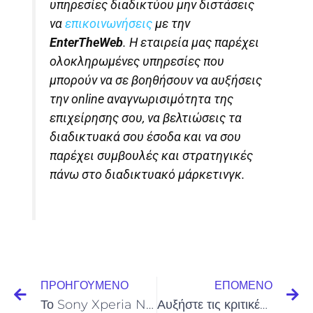
υπηρεσίες διαδικτύου μην διστάσεις
να
επικοινωνήσεις
με την
EnterTheWeb
. Η εταιρεία μας παρέχει
ολοκληρωμένες υπηρεσίες που
μπορούν να σε βοηθήσουν να αυξήσεις
την online αναγνωρισιμότητα της
επιχείρησης σου, να βελτιώσεις τα
διαδικτυακά σου έσοδα και να σου
παρέχει συμβουλές και στρατηγικές
πάνω στο διαδικτυακό μάρκετινγκ.
Prev
Ne
ΠΡΟΗΓΟΎΜΕΝΟ
ΕΠΌΜΕΝΟ
Το Sony Xperia Neo L MT25i με Android 4.0
Αυξήστε τις κριτικές που αφήνουν οι πελάτες του ξενοδοχείου σας.