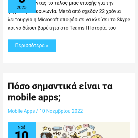
σηματοδοτώντας το τέλος μιας εποχής για την
2025
ψηφιακή επικοινωνία. Μετά από σχεδόν 22 χρόνια
λειτουργία η Microsoft αποφάσισε να κλείσει το Skype
και να δώσει βαρύτητα στο Teams Η Ιστορία του
Περισσότερα »
Πόσο
Πόσο σημαντικά είναι τα
σημαντικά
είναι
mobile apps;
τα
mobile
apps;
Mobile Apps
/
10 Νοεμβρίου 2022
Νοέ
10