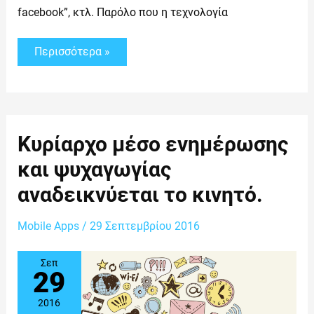
facebook”, κτλ. Παρόλο που η τεχνολογία
Περισσότερα »
Κυρίαρχο
Κυρίαρχο μέσο ενημέρωσης
μέσο
ενημέρωσης
και ψυχαγωγίας
και
ψυχαγωγίας
αναδεικνύεται το κινητό.
αναδεικνύεται
το
κινητό.
Mobile Apps
/
29 Σεπτεμβρίου 2016
Σεπ
29
2016