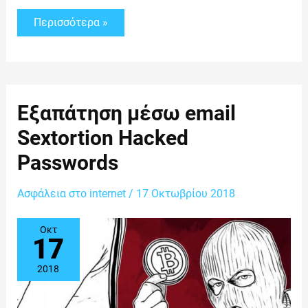
Περισσότερα »
Εξαπάτηση
Εξαπάτηση μέσω email
μέσω
email
Sextortion Hacked
Sextortion
Hacked
Passwords
Passwords
Ασφάλεια στο internet
/
17 Οκτωβρίου 2018
Οκτ
17
2018