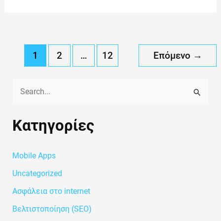
1
2
…
12
Επόμενο
→
Α
ν
Kατηγορίες
α
ζ
Mobile Apps
ή
τ
Uncategorized
η
Ασφάλεια στο internet
σ
Βελτιστοποίηση (SEO)
η