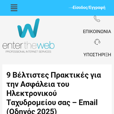
Μετάβαση
Flyout
Είσοδος/Εγγραφή
στο
Menu
περιεχόμενο
ΕΠΙΚΟΙΝΩΝΊΑ
ΥΠΟΣΤΉΡΙΞΗ
9
9 Βέλτιστες Πρακτικές για
Βέλτιστες
Πρακτικές
την Ασφάλεια του
για
την
Ηλεκτρονικού
Ασφάλεια
του
Ταχυδρομείου σας – Email
Ηλεκτρονικού
Ταχυδρομείου
σας
(Οδηγός 2025)
–