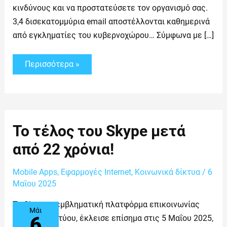
κινδύνους και να προστατεύσετε τον οργανισμό σας.
3,4 δισεκατομμύρια email αποστέλλονται καθημερινά
από εγκληματίες του κυβερνοχώρου… Σύμφωνα με […]
Περισσότερα »
Το
Το τέλος του Skype μετά
τέλος
του
από 22 χρόνια!
Skype
μετά
από
Mobile Apps
,
Εφαρμογές Internet
,
Κοινωνικά δίκτυα
/
6
22
χρόνια!
Μαΐου 2025
Το Skype, η εμβληματική πλατφόρμα επικοινωνίας
Μάι
6
μέσω διαδικτύου, έκλεισε επίσημα στις 5 Μαΐου 2025,