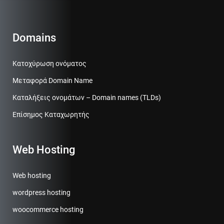
Domains
Κατοχύρωση ονόματος
Μεταφορά Domain Name
Καταλήξεις ονομάτων – Domain names (TLDs)
Επίσημος Καταχωρητής
Web Hosting
Web hosting
wordpress hosting
woocommerce hosting