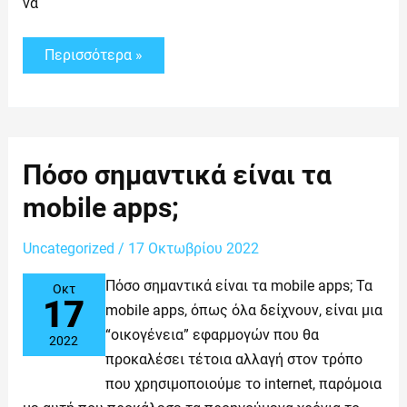
να
Περισσότερα »
Πόσο
Πόσο σημαντικά είναι τα
σημαντικά
είναι
mobile apps;
τα
mobile
apps;
Uncategorized
/
17 Οκτωβρίου 2022
Πόσο σημαντικά είναι τα mobile apps; Τα
Οκτ
17
mobile apps, όπως όλα δείχνουν, είναι μια
“οικογένεια” εφαρμογών που θα
2022
προκαλέσει τέτοια αλλαγή στον τρόπο
που χρησιμοποιούμε το internet, παρόμοια