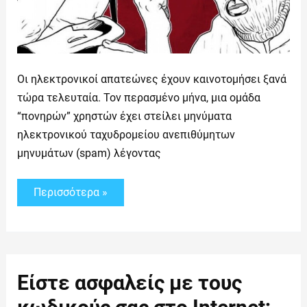
Οι ηλεκτρονικοί απατεώνες έχουν καινοτομήσει ξανά
τώρα τελευταία. Τον περασμένο μήνα, μια ομάδα
“πονηρών” χρηστών έχει στείλει μηνύματα
ηλεκτρονικού ταχυδρομείου ανεπιθύμητων
μηνυμάτων (spam) λέγοντας
Περισσότερα »
Είστε
Είστε ασφαλείς με τους
ασφαλείς
με