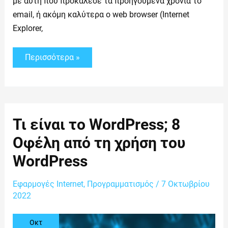
με αυτή που προκάλεσε τα προηγούμενα χρόνια το
email, ή ακόμη καλύτερα ο web browser (Internet
Explorer,
Περισσότερα »
Τι
Τι είναι το WordPress; 8
είναι
το
Οφέλη από τη χρήση του
WordPress;
8
WordPress
Οφέλη
από
τη
Εφαρμογές Internet
χρήση
,
Προγραμματισμός
/
7 Οκτωβρίου
του
2022
WordPress
Οκτ