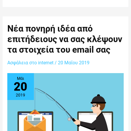
Νέα
Νέα πονηρή ιδέα από
πονηρή
ιδέα
επιτήδειους να σας κλέψουν
από
επιτήδειους
τα στοιχεία του email σας
να
σας
κλέψουν
Ασφάλεια στο internet
τα
/
20 Μαΐου 2019
στοιχεία
του
email
Μάι
σας
20
2019