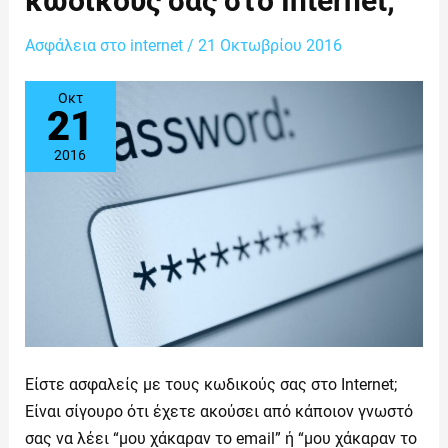
κωδικούς σας στο Internet;
τους
κωδικούς
σας
Ασφάλεια στο internet
/
21 Οκτωβρίου 2016
στο
Internet;
Οκτ
21
2016
Είστε ασφαλείς με τους κωδικούς σας στο Internet;
Είναι σίγουρο ότι έχετε ακούσει από κάποιον γνωστό
σας να λέει “μου χάκαραν το email” ή “μου χάκαραν το