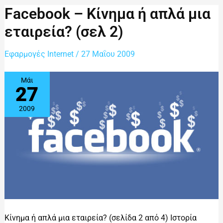
Facebook
Facebook – Κίνημα ή απλά μια
–
Κίνημα
εταιρεία? (σελ 2)
ή
απλά
μια
Εφαρμογές Internet
/
27 Μαΐου 2009
εταιρεία?
(σελ
2)
Μάι
27
2009
Κίνημα ή απλά μια εταιρεία? (σελίδα 2 από 4) Ιστορία