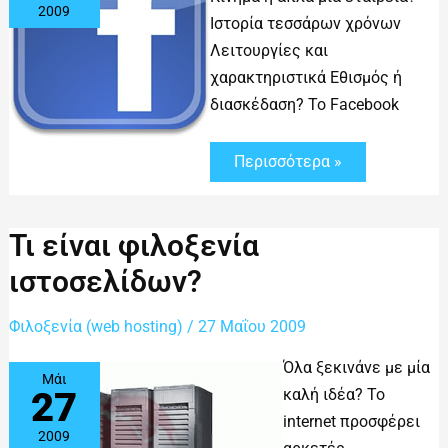
2009
Ιστορία τεσσάρων χρόνων
Λειτουργίες και
χαρακτηριστικά Εθισμός ή
διασκέδαση? Το Facebook
Περισσότερα »
Τι
Τι είναι φιλοξενία
είναι
φιλοξενία
ιστοσελίδων?
ιστοσελίδων?
Φιλοξενία (web hosting)
/
27 Μαΐου 2009
Όλα ξεκινάνε με μία
Μάι
27
καλή ιδέα? Το
internet προσφέρει
2009