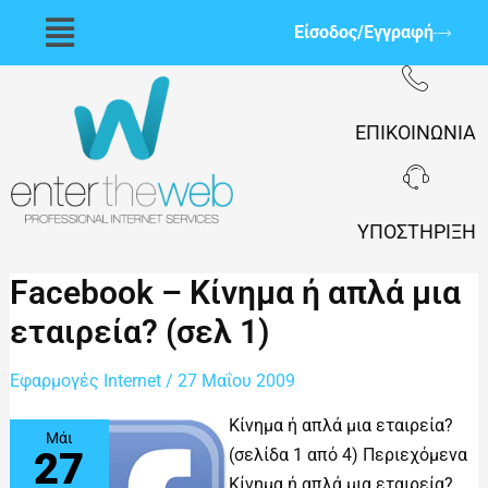
Μετάβαση
Flyout
Είσοδος/Εγγραφή
στο
Menu
περιεχόμενο
ΕΠΙΚΟΙΝΩΝΊΑ
ΥΠΟΣΤΉΡΙΞΗ
Facebook
Facebook – Κίνημα ή απλά μια
–
Κίνημα
εταιρεία? (σελ 1)
ή
απλά
μια
Εφαρμογές Internet
/
27 Μαΐου 2009
εταιρεία?
(σελ
1)
Κίνημα ή απλά μια εταιρεία?
Μάι
27
(σελίδα 1 από 4) Περιεχόμενα
Κίνημα ή απλά μια εταιρεία?