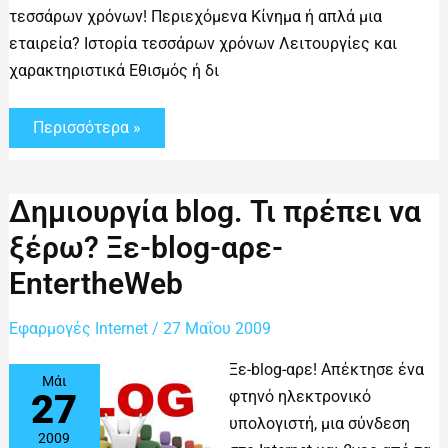
τεσσάρων χρόνων! Περιεχόμενα Κίνημα ή απλά μια
εταιρεία? Ιστορία τεσσάρων χρόνων Λειτουργίες και
χαρακτηριστικά Εθισμός ή δι
Περισσότερα »
Δημιουργία
Δημιουργία blog. Τι πρέπει να
blog.
Τι
ξέρω? Ξε-blog-αρε-
πρέπει
να
EntertheWeb
ξέρω?
Ξε-
blog-
Εφαρμογές Internet
αρε-
/
27 Μαΐου 2009
EntertheWeb
Ξε-blog-αρε! Απέκτησε ένα
Μάι
27
φτηνό ηλεκτρονικό
υπολογιστή, μια σύνδεση
2009