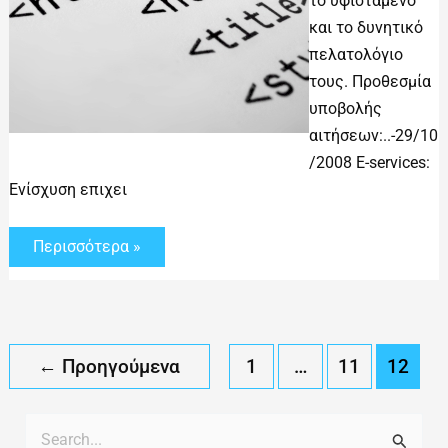
το υφιστάμενο
και το δυνητικό
πελατολόγιο
τους. Προθεσμία
υποβολής
αιτήσεων:..-29/10
/2008 E-services:
Ενίσχυση επιχει
Περισσότερα »
←
Προηγούμενα
1
…
11
12
Α