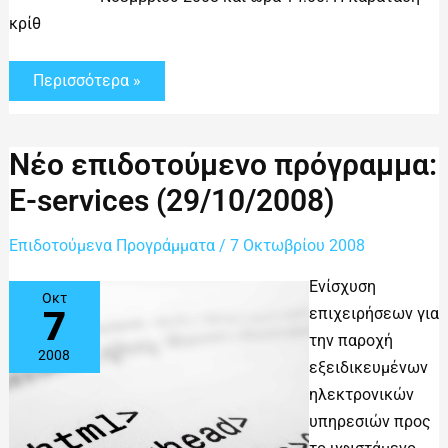
κρίθ
Περισσότερα »
Νέο
Νέο επιδοτούμενο πρόγραμμα:
επιδοτούμενο
πρόγραμμα:
E-services (29/10/2008)
E-
services
(29/10/2008)
Επιδοτούμενα Προγράμματα
/
7 Οκτωβρίου 2008
Ενίσχυση
Οκτ
7
επιχειρήσεων για
την παροχή
2008
εξειδικευμένων
ηλεκτρονικών
υπηρεσιών προς