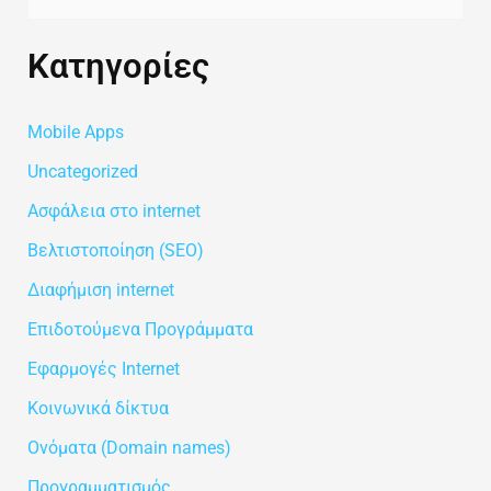
ν
Kατηγορίες
α
ζ
Mobile Apps
ή
τ
Uncategorized
η
Ασφάλεια στο internet
σ
Βελτιστοποίηση (SEO)
η
Διαφήμιση internet
γ
Επιδοτούμενα Προγράμματα
ι
Εφαρμογές Internet
α
Κοινωνικά δίκτυα
:
Ονόματα (Domain names)
Προγραμματισμός