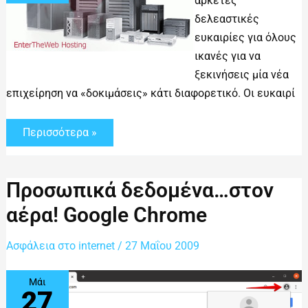
αρκετές
δελεαστικές
ευκαιρίες για όλους
ικανές για να
ξεκινήσεις μία νέα
επιχείρηση να «δοκιμάσεις» κάτι διαφορετικό. Οι ευκαιρί
Περισσότερα »
Προσωπικά
Προσωπικά δεδομένα…στον
δεδομένα…
στον
αέρα! Google Chrome
αέρα!
Google
Chrome
Ασφάλεια στο internet
/
27 Μαΐου 2009
Μάι
27