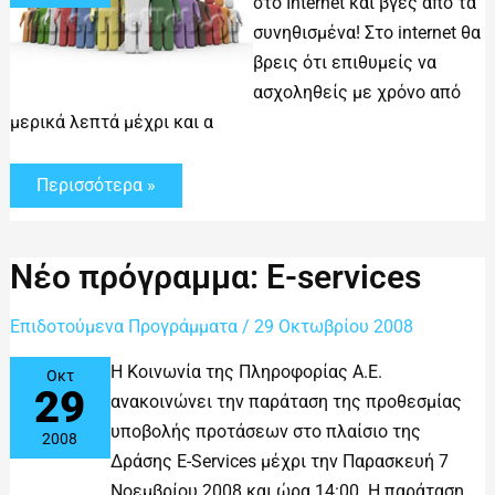
στο Internet και βγες από τα
συνηθισμένα! Στο internet θα
βρεις ότι επιθυμείς να
ασχοληθείς με χρόνο από
μερικά λεπτά μέχρι και α
Περισσότερα »
Νέο
Νέο πρόγραμμα: E-services
πρόγραμμα:
E-
services
Επιδοτούμενα Προγράμματα
/
29 Οκτωβρίου 2008
Η Κοινωνία της Πληροφορίας Α.Ε.
Οκτ
29
ανακοινώνει την παράταση της προθεσμίας
υποβολής προτάσεων στο πλαίσιο της
2008
Δράσης E-Services μέχρι την Παρασκευή 7
Νοεμβρίου 2008 και ώρα 14:00. Η παράταση