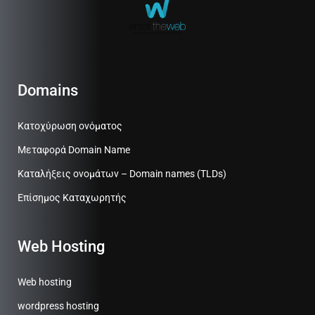
Domains
Κατοχύρωση ονόματος
Μεταφορά Domain Name
Καταλήξεις ονομάτων – Domain names (TLDs)
Επίσημος Καταχωρητής
Web Hosting
Web hosting
wordpress hosting