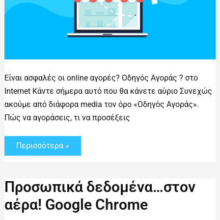
Είναι ασφαλές οι online αγορές? Οδηγός Αγοράς ? στο
Internet Κάντε σήμερα αυτό που θα κάνετε αύριο Συνεχώς
ακούμε από διάφορα media τον όρο «Οδηγός Αγοράς».
Πώς να αγοράσεις, τι να προσέξεις
Περισσότερα »
Προσωπικά
Προσωπικά δεδομένα…στον
δεδομένα…
στον
αέρα! Google Chrome
αέρα!
Google