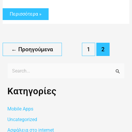
Περισσότερα »
←
Προηγούμενα
1
2
Α
ν
Kατηγορίες
α
ζ
Mobile Apps
ή
τ
Uncategorized
η
Ασφάλεια στο internet