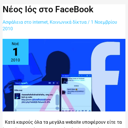
Νέος
Νέος Ιός στο FaceBook
Ιός
στο
FaceBook
Ασφάλεια στο internet
,
Κοινωνικά δίκτυα
/
1 Νοεμβρίου
2010
Νοέ
1
2010
Κατά καιρούς όλα τα μεγάλα website υποφέρουν είτε τα