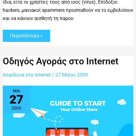
ίδια, είτε οι χρήστες τους από ιούς (virus). Επίδοξοι
hackers, μανιακοί spammers προσπαθούν να το εμβολίσουν
και να κάνουν αισθητή τη παρου
Περισσότερα »
Οδηγός
Οδηγός Αγοράς στο Internet
Αγοράς
στο
Internet
Ασφάλεια στο internet
/
27 Μαΐου 2009
Μάι
27
2009